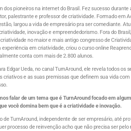
m dos pioneiros na internet do Brasil. Fez sucesso durante
tor, palestrante e professor de criatividade. Formado em 
ão, largou a vida de empresário pra ser comediante. At
criatividade, inovação e empreendedorismo. Fora do Brasil
 criatividade no maior e mais antigo congresso de Criativ
experiência em criatividade, criou o curso online Reapre
tualmente conta com mais de 2.800 alunos.
ra Edgar Ueda, no canal TurnAround, ele revela todos os s
criativos e as suas premissas que definem sua vida com
sso.
mos falar de um tema que é TurnAround focado em algu
 que você domina bem que é a criatividade e inovação.
o de TurnAround, independente de ser empresário, até prof
quer processo de reinvenção acho que não precisa ser pelo