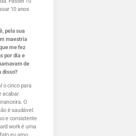
da. Passei 10
ssar 10 anos
, pela sua
om maestria
 que me fez
s por dia e
 chamavam de
a disso?
l o cinco para
e acabar.
inanceira. O
não é saudável.
so e consistente
hard work é uma
 fato eu amo