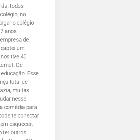
ida, todos
colégio, no
rgar o colégio
17 anos
a empresa de
s captei um
nos tive 40
ternet. De
e educação. Esse
nça total de
azia, muitas
judar nesse
 a comédia para
pode te conectar
erem esquecer.
 ter outros