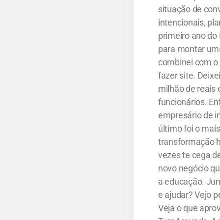
situação de con
intencionais, pl
primeiro ano do 
para montar uma
combinei com o 
fazer site. Deix
milhão de reais 
funcionários. E
empresário de i
último foi o ma
transformação h
vezes te cega d
novo negócio qu
a educação. Jun
e ajudar? Vejo 
Veja o que aprov