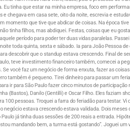
a. Eu tinha que estar na minha empresa, foco em performan
s e chegava em casa sete, oito da noite, escrevia e estuda
um momento que tive que abdicar de coisas. Na época tive 
não tinha filhos, mas abdiquei. Festas, coisas que eu gost
naquele período para poder ter duas vidas paralelas. Passei
oite toda quinta, sexta e sábado. Ia para João Pessoa de 
ra descobrir que o standup estava crescendo. Final de s
Paulo, teve investimento financeiro também, comecei a pe
. Se você faz um negócio de forma enxuta, fazer as coisa
erro também é pequeno. Tirei dinheiro para passar um feri
para ir para São Paulo fazer cinco minutos de participação
nha (Bastos), Danilo (Gentilli) e Oscar Filho. Eles faziam 
 100 pessoas. Troquei a farra do feriadão para testar. Vi
 o negócio estava crescendo estava validada. Dois meses
 Paulo já tinha duas sessões de 200 reais a entrada. Hipó
“estou mandando bem, a turma está gostando”. Joguei um 