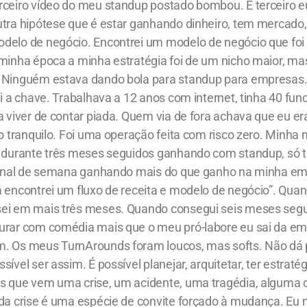
rceiro vídeo do meu standup postado bombou. E terceiro e
utra hipótese que é estar ganhando dinheiro, tem mercad
delo de negócio. Encontrei um modelo de negócio que foi 
 minha época a minha estratégia foi de um nicho maior, ma
 Ninguém estava dando bola para standup para empresas.
ei a chave. Trabalhava a 12 anos com internet, tinha 40 fun
a viver de contar piada. Quem via de fora achava que eu er
to tranquilo. Foi uma operação feita com risco zero. Minha
r durante três meses seguidos ganhando com standup, só 
 final de semana ganhando mais do que ganho na minha em
á encontrei um fluxo de receita e modelo de negócio”. Qua
ei em mais três meses. Quando consegui seis meses seg
urar com comédia mais que o meu pró-labore eu sai da em
. Os meus TurnArounds foram loucos, mas softs. Não dá 
ível ser assim. É possível planejar, arquitetar, ter estraté
s que vem uma crise, um acidente, uma tragédia, alguma
oda crise é uma espécie de convite forçado à mudança. Eu 