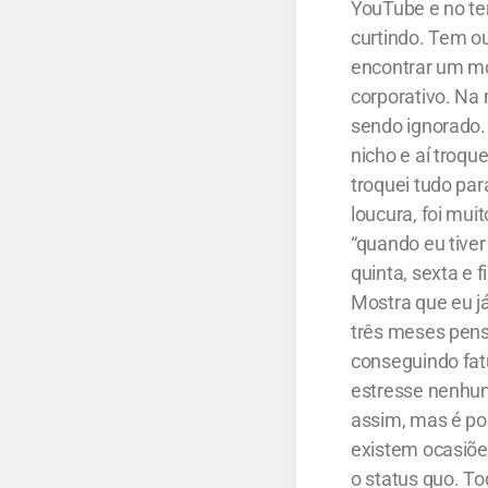
YouTube e no te
curtindo. Tem o
encontrar um mo
corporativo. Na
sendo ignorado.
nicho e aí troqu
troquei tudo par
loucura, foi mui
“quando eu tive
quinta, sexta e
Mostra que eu j
três meses pens
conseguindo fat
estresse nenhum
assim, mas é poss
existem ocasiõe
o status quo. T