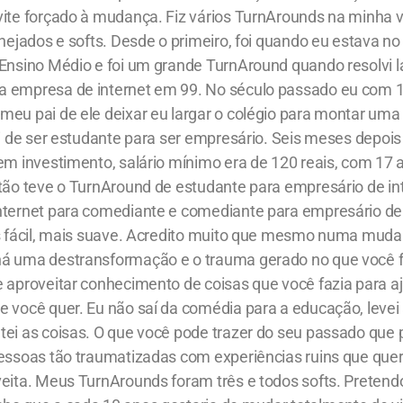
vite forçado à mudança. Fiz vários TurnArounds na minha v
anejados e softs. Desde o primeiro, foi quando eu estava no 
Ensino Médio e foi um grande TurnAround quando resolvi la
 empresa de internet em 99. No século passado eu com 
meu pai de ele deixar eu largar o colégio para montar um
ei de ser estudante para ser empresário. Seis meses depoi
em investimento, salário mínimo era de 120 reais, com 17 a
ntão teve o TurnAround de estudante para empresário de in
nternet para comediante e comediante para empresário d
is fácil, mais suave. Acredito muito que mesmo numa muda
á uma destransformação e o trauma gerado no que você f
e aproveitar conhecimento de coisas que você fazia para a
e você quer. Eu não saí da comédia para a educação, levei
tei as coisas. O que você pode trazer do seu passado que 
pessoas tão traumatizadas com experiências ruins que qu
eita. Meus TurnArounds foram três e todos softs. Pretendo