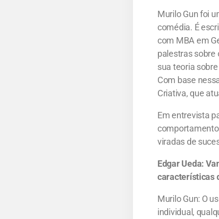
Murilo Gun foi u
comédia. É escri
com MBA em Gest
palestras sobre 
sua teoria sobre
Com base nessa 
Criativa, que a
Em entrevista pa
comportamentos 
viradas de suce
Edgar Ueda: Va
características
Murilo Gun: O us
individual, qual