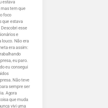
u estava
o, mas tem que
o foco
s que estava
 Descobri esse
cionários e
a louco. Não era
 meta era assim:
trabalhando
presa, eu paro.
ndo eu consegui
uidos
presa. Não teve
para sempre ser
gia. Agora
 coisa que muda
nunca vivi uma