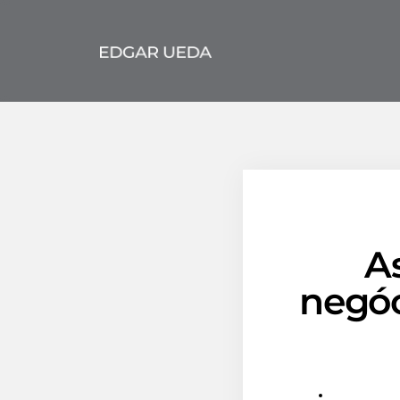
A
negóc