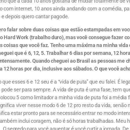
ho que a cada 10 anos gostaria de mudar totalmente de vi
o com internet, 10 anos ainda andando com a comédia, pa
e depois quero cantar pagode.
ro falar sobre duas coisas que estão estampadas em você
o Hard Work (trabalho duro), mas você consegue fazer c
s coisas que você faz. Tenho uma máxima na minha vida
guei que é 6, 12, 5. Trabalhar 6 dias por semana, 12 hora
 intensamente. Quando cheguei ao Brasil as pessoas me
a 12 horas por dia, inclusive aos sábados. O que você ach
 que esses 6 e 12 seu é a “vida de puta” que eu falei. É lega
 pode ser para sempre. A vida de puta é uma fase, tem qu
locou 5 como limitador a minha vida de puta foi a média f
gnifica viver nesse modo 6 de 12 pro resto da vida, senão 
ifica estar pronto para se necessário entrar no modo inten
Também inclui coragem, não é só horas trabalhadas. Meu 
 O segredo para você aguentar é você curtir a jornada. De