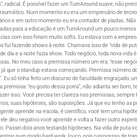
”, radical. É possível fazer um TurnAround suave, não preci
raumático. Num momento eu era um empresário de tecnolo
nários e em outro momento eu era contador de piadas. Não 
piadas para a educação é um TurnAround um pouco menos 
cias com isso foram muito softs. Eu estava com a empresa
s fui fazendo shows à noite. Chamava isso de “vida de put
de dia e a noite fazia show. Todo negócio, toda nova vida 
sas. No meu caso a premissa número um era: “esse negó
, já que o standup estava começando. Premissa número doi
”. Eu só tinha feito um discurso de faculdade engraçado, u
a premissa: “eu gosto dessa porra”, não adianta ser bom, 
azer isso. Você precisa ter clareza nas premissas, sempre
os, suas hipóteses, são suposições. Já que eu tenho as 
 gente aprende na escola, é científico, você tem uma hipót
ele deu negativo você aprende e volta a fazer outro exper
ito. Passei dois anos testando hipóteses. Na vida de puta 
 entrar num modo hard work, louco, pois o processo de tra