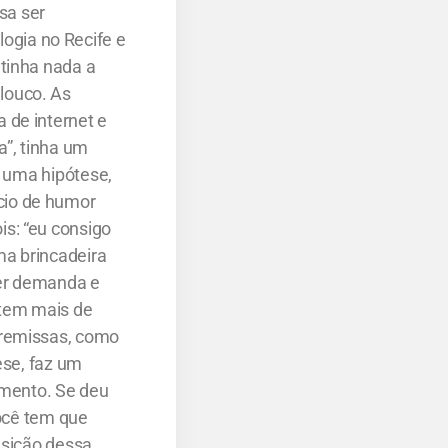
sa ser
gia no Recife e
tinha nada a
louco. As
 de internet e
a”, tinha um
é uma hipótese,
cio de humor
s: “eu consigo
ma brincadeira
ter demanda e
 tem mais de
premissas, como
ese, faz um
imento. Se deu
você tem que
nsição dessa