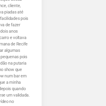
ce, cliente,
va piadas até
facilidades pois
ava de fazer
 dois anos
carro e voltava
emana de Recife
gar algumas
s pequenas pois
adão na putaria
 no show que
show num bar em
 que a minha
 depois quando
tese um validada.
vídeo no