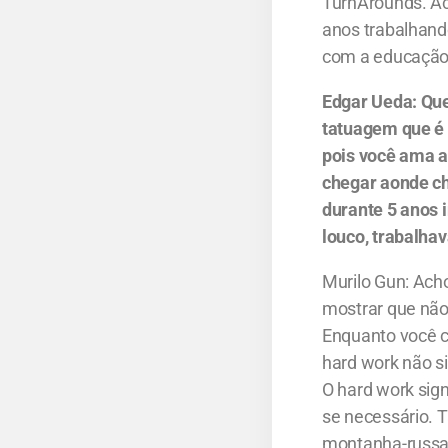
TurnArounds. Ac
anos trabalhand
com a educação 
Edgar Ueda: Que
tatuagem que é 
pois você ama a
chegar aonde che
durante 5 anos
louco, trabalhav
Murilo Gun: Acho
mostrar que não
Enquanto você co
hard work não si
O hard work sign
se necessário. 
montanha-russa.