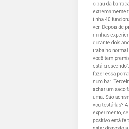
o pau da barraca
extremamente t
tinha 40 funcio
ver. Depois de 
minhas experiên
durante dois ano
trabalho normal 
você tem premis
está crescendo”
fazer essa porra
num bar. Terceir
achar um saco f
uma. São achism
vou testá-las? A
experimento, se 
positivo está fe
estar disposto a