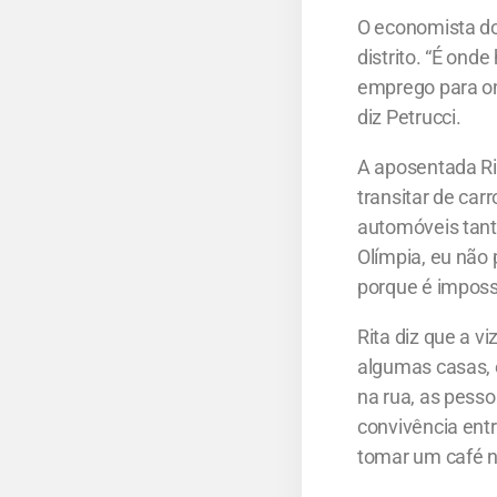
O economista do
distrito. “É on
emprego para o
diz Petrucci.
A aposentada Rit
transitar de car
automóveis tanto
Olímpia, eu não 
porque é impossí
Rita diz que a v
algumas casas, 
na rua, as pesso
convivência ent
tomar um café n