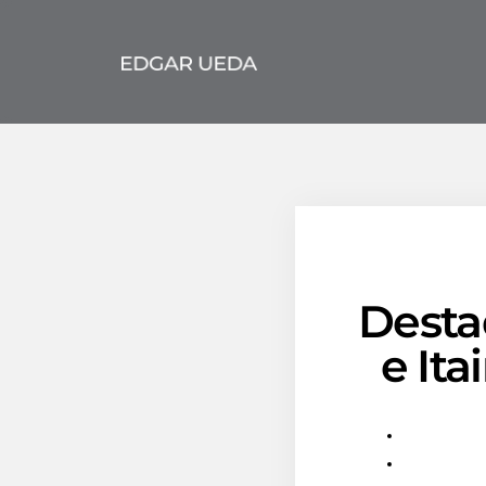
Desta
e It