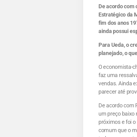
De acordo com o
Estratégico da 
fim dos anos 19
ainda possui es
Para Ueda, o cr
planejado, o qu
O economista-ch
faz uma ressalv
vendas. Ainda ex
parecer até prov
De acordo com Pe
um preço baixo n
próximos e foi 
comum que o mer