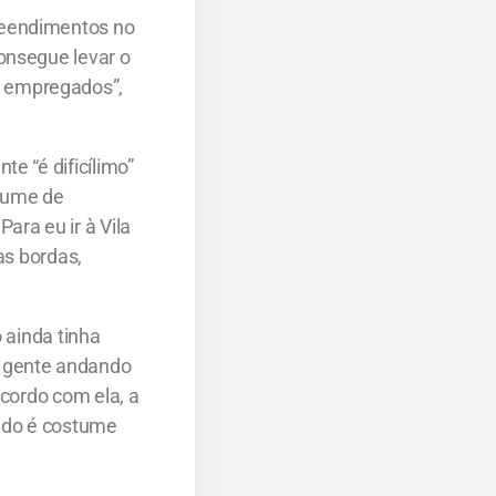
reendimentos no
onsegue levar o
s empregados”,
e “é dificílimo”
olume de
ara eu ir à Vila
as bordas,
 ainda tinha
a gente andando
acordo com ela, a
ando é costume