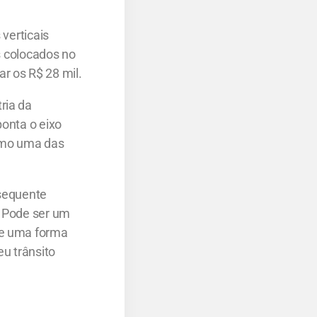
 verticais
is colocados no
r os R$ 28 mil.
ria da
ponta o eixo
como uma das
nsequente
. Pode ser um
de uma forma
eu trânsito
.