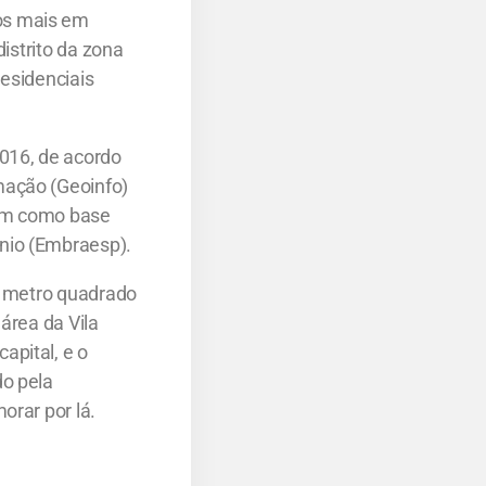
os mais em
distrito da zona
residenciais
2016, de acordo
mação (Geoinfo)
ram como base
nio (Embraesp).
do metro quadrado
área da Vila
apital, e o
do pela
orar por lá.