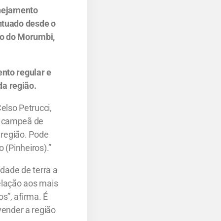
anejamento
entuado desde o
do do Morumbi,
ento regular e
a região.
elso Petrucci,
i campeã de
 região. Pode
 (Pinheiros).”
idade de terra a
elação aos mais
s”, afirma. É
ender a região