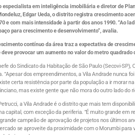
 especialista em inteligência imobiliária e diretor de Pl
Mondeluz, Edgar Ueda, o distrito registra crescimento ac
70 e com mais intensidade à partir dos anos 1990. “Ao la
paço para crescimento e desenvolvimento”, avalia.
escimento contínuo da área traz a expectativa de crescim
e deve provocar um aumento no valor do metro quadrado d
efe do Sindicato da Habitação de São Paulo (Secovi-SP), C
a. “Apesar dos empreendimentos, a Vila Andrade nunca fo
iste certa resistência por parte da população a ir morar na
inciano, mas existe gente que não mora do outro lado do rio
trucci, a Vila Andrade é o distrito que mais tem disponibil
a capital, com exceção da periferia. “É muito grande em r
o grande campeão de aprovação de projetos nos últimos ano
cado se aproveite da proximidade com o Morumbi para v