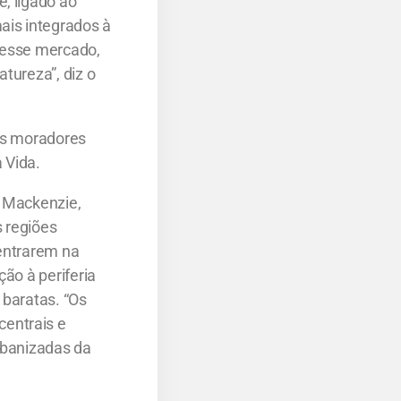
, ligado ao
ais integrados à
 desse mercado,
tureza”, diz o
los moradores
 Vida.
a Mackenzie,
 regiões
 entrarem na
ão à periferia
 baratas. “Os
entrais e
rbanizadas da