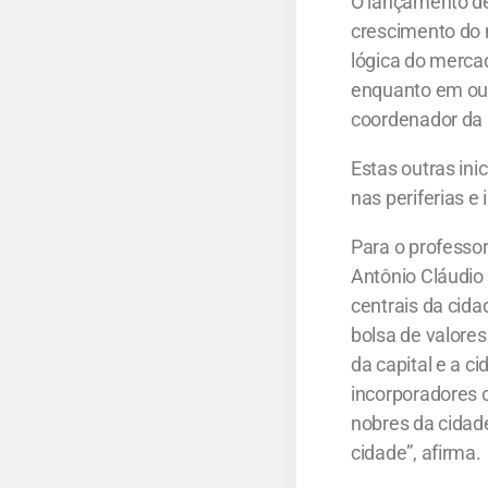
O lançamento de 
crescimento do n
lógica do merca
enquanto em outr
coordenador da 
Estas outras in
nas periferias 
Para o professo
Antônio Cláudio
centrais da cid
bolsa de valores
da capital e a c
incorporadores 
nobres da cidade
cidade”, afirma.