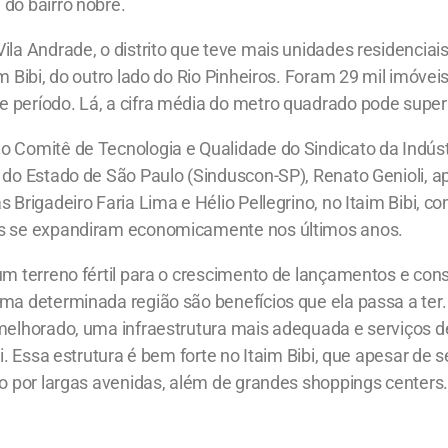
do bairro nobre.
ila Andrade, o distrito que teve mais unidades residenciais
im Bibi, do outro lado do Rio Pinheiros. Foram 29 mil imóve
 período. Lá, a cifra média do metro quadrado pode supera
o Comitê de Tecnologia e Qualidade do Sindicato da Indúst
 do Estado de São Paulo (Sinduscon-SP), Renato Genioli, a
s Brigadeiro Faria Lima e Hélio Pellegrino, no Itaim Bibi, 
s se expandiram economicamente nos últimos anos.
 um terreno fértil para o crescimento de lançamentos e co
uma determinada região são benefícios que ela passa a ter
 melhorado, uma infraestrutura mais adequada e serviços 
li. Essa estrutura é bem forte no Itaim Bibi, que apesar de s
do por largas avenidas, além de grandes shoppings centers