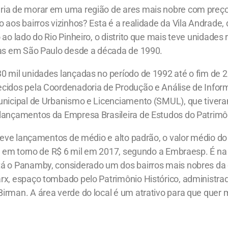
ria de morar em uma região de ares mais nobre com preç
 aos bairros vizinhos? Esta é a realidade da Vila Andrade, 
 ao lado do Rio Pinheiro, o distrito que mais teve unidades 
das em São Paulo desde a década de 1990.
0 mil unidades lançadas no período de 1992 até o fim de 
cidos pela Coordenadoria de Produção e Análise de Infor
unicipal de Urbanismo e Licenciamento (SMUL), que tive
lançamentos da Empresa Brasileira de Estudos do Patrimô
 teve lançamentos de médio e alto padrão, o valor médio 
ou em torno de R$ 6 mil em 2017, segundo a Embraesp. É na 
á o Panamby, considerado um dos bairros mais nobres da c
rx, espaço tombado pelo Patrimônio Histórico, administra
rman. A área verde do local é um atrativo para que quer m