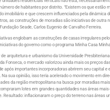
unidades residenciais verticais não está, necessariamente
úmero de habitantes por distrito. “Existem os que estão m
do imobiliário e que crescem influenciados pela dinâmica
os, as construções de moradias são iniciativas de outra na
Fundação Seade, Carlos Eugenio de Carvalho Ferreira.
iciativas englobam as construções de casas irregulares pe
e iniciativas do governo como o programa Minha Casa Minha
r de arquitetura e urbanismo da Universidade Presbiterian
 da Fonseca, o mercado valorizou ainda mais os preços das
ade após importantes incorporadoras abrirem seu capital e
. Na sua opinião, isso teria acelerado o movimento em direç
idades da região metropolitana na busca por moradias mais
compraram lotes em grandes quantidades nas áreas mais c
. Resultado: inflacionaram o preço do terreno nas áreas u