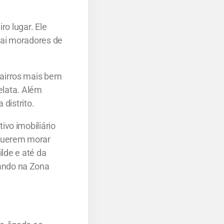
ro lugar. Ele
rai moradores de
airros mais bem
elata. Além
distrito.
vo imobiliário
 querem morar
ilde e até da
ando na Zona