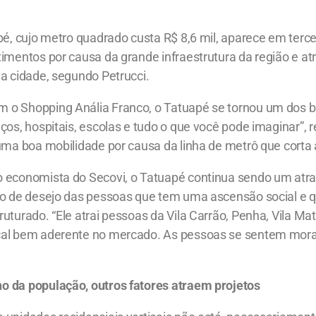
pé, cujo metro quadrado custa R$ 8,6 mil, aparece em tercei
imentos por causa da grande infraestrutura da região e at
a cidade, segundo Petrucci.
o Shopping Anália Franco, o Tatuapé se tornou um dos b
ços, hospitais, escolas e tudo o que você pode imaginar”, r
uma boa mobilidade por causa da linha de metrô que corta a 
 economista do Secovi, o Tatuapé continua sendo um atrati
to de desejo das pessoas que tem uma ascensão social e
uturado. “Ele atrai pessoas da Vila Carrão, Penha, Vila Mat
cal bem aderente no mercado. As pessoas se sentem mor
 da população, outros fatores atraem projetos