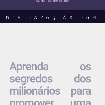
suas habilidades
DIA 28/05​ ÀS 20H
Aprenda os
segredos dos
milionários para
promover uma