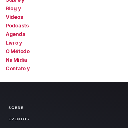
Blog y
Videos
Podcasts
Agenda
Livro y
O Método
Na Mídia
Contato y
SOBRE
EVENTOS