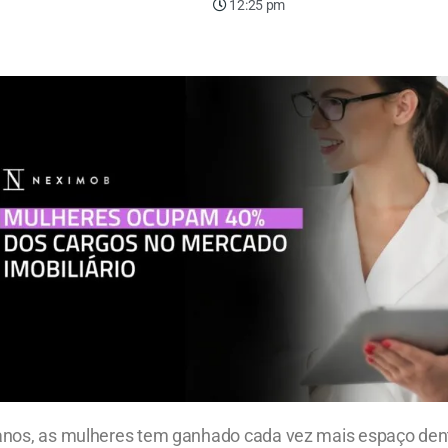
12:25 pm
anos, as mulheres tem ganhado cada vez mais espaço de