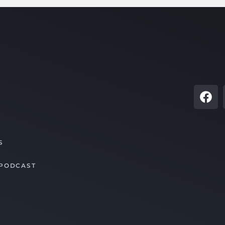
S
 PODCAST