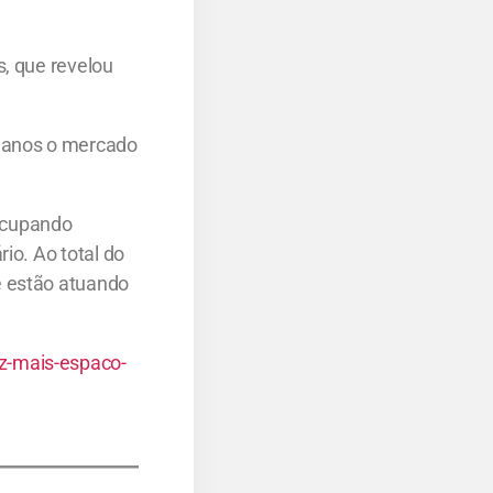
s, que revelou
s anos o mercado
ocupando
io. Ao total do
e estão atuando
z-mais-espaco-