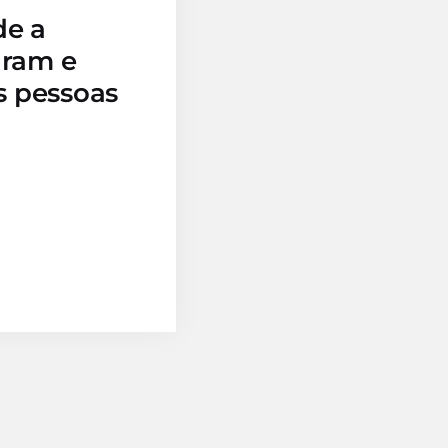
de a
iram e
s pessoas