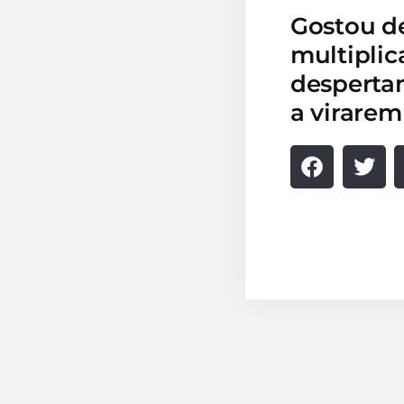
Gostou d
multiplic
desperta
a virarem