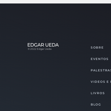
SOBRE
© 2022 Edgar Ueda
EVENTOS
PALESTRA
VIDEOS E
LIVROS
BLOG