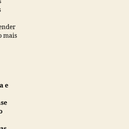
s
s
render
o mais
a e
ase
o
oas