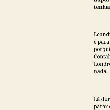
tenha
Leandr
é para
porquê
Contab
Londre
nada.
Lá dur
parar 