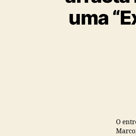
uma “E
O entr
Marcon