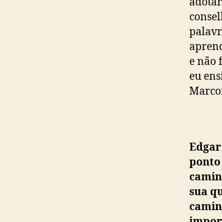
adotar
consel
palavr
aprend
e não 
eu ens
Marco
Edgar
ponto 
camin
sua qu
camin
impor