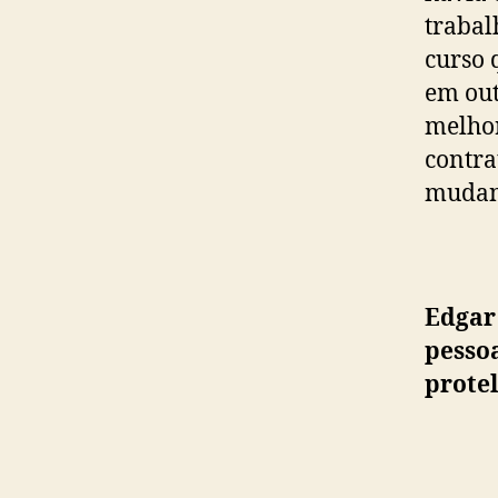
trabal
curso 
em out
melhor
contra
mudan
Edgar 
pesso
prote