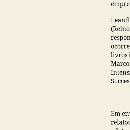
empree
Leandr
(Reino
respon
ocorre
livros
Marco
Intens
Succes
Em ent
relato