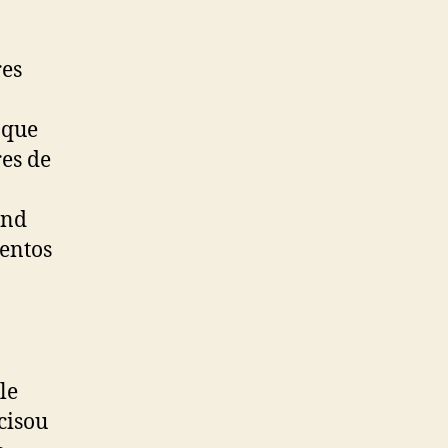
res
 que
es de
ind
ventos
le
cisou