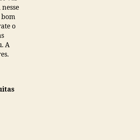
 nesse
o bom
ate o
as
u. A
es.
uitas