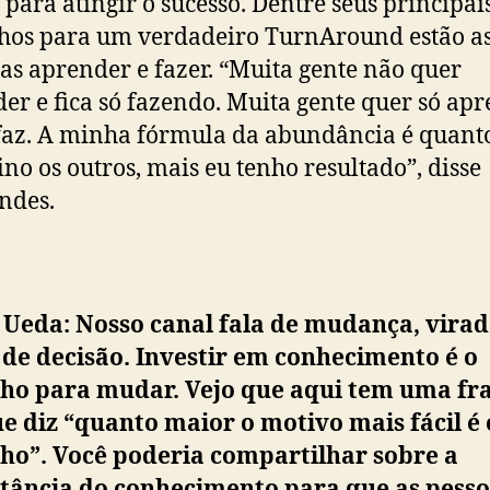
 para atingir o sucesso. Dentre seus principai
hos para um verdadeiro TurnAround estão a
as aprender e fazer. “Muita gente não quer
er e fica só fazendo. Muita gente quer só ap
faz. A minha fórmula da abundância é quant
ino os outros, mais eu tenho resultado”, disse
ndes.
 Ueda: Nosso canal fala de mudança, virad
de decisão. Investir em conhecimento é o
ho para mudar. Vejo que aqui tem uma fr
e diz “quanto maior o motivo mais fácil é 
ho”. Você poderia compartilhar sobre a
tância do conhecimento para que as pess