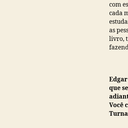
com es
cada m
estuda
as pes
livro,
fazend
Edgar
que se
adiant
Você 
Turna