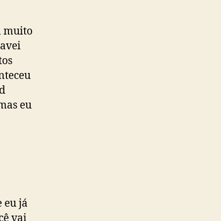
i muito
lavei
tos
nteceu
nd
 mas eu
 eu já
cê vai