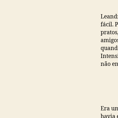
Leandr
fácil. 
pratos
amigos
quando
Intens
não en
Era um
havia 