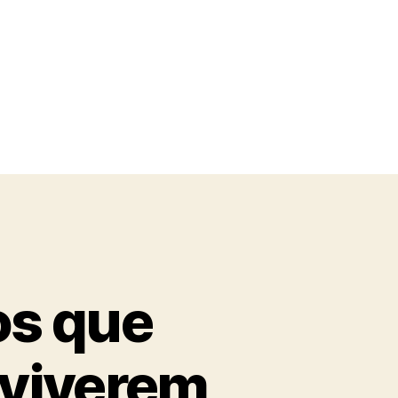
os que
 viverem