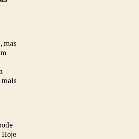
o, mas
 um
a
e mais
pode
. Hoje