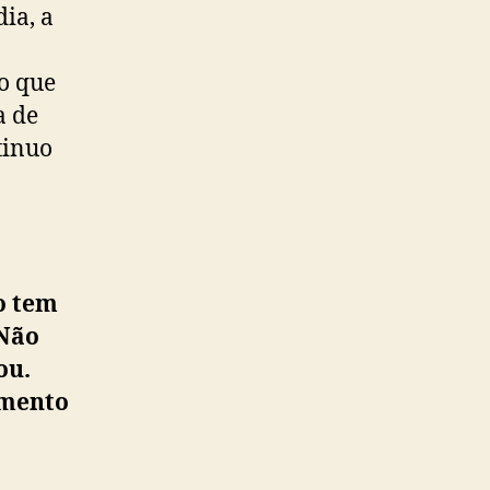
ia, a
o que
a de
tinuo
o tem
 Não
ou.
omento