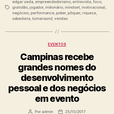
edgar ueda
,
empreendedorismo
,
entrevista
,
foco
,
gratidão
,
jogador
,
milionário
,
mindset
,
motivacional
,
negócios
,
performance
,
poker
,
pôquer
,
riqueza
,
sabedoria
,
turnaround
,
vendas
EVENTOS
Campinas recebe
grandes nomes do
desenvolvimento
pessoal e dos negócios
em evento
Por
admin
25/10/2017