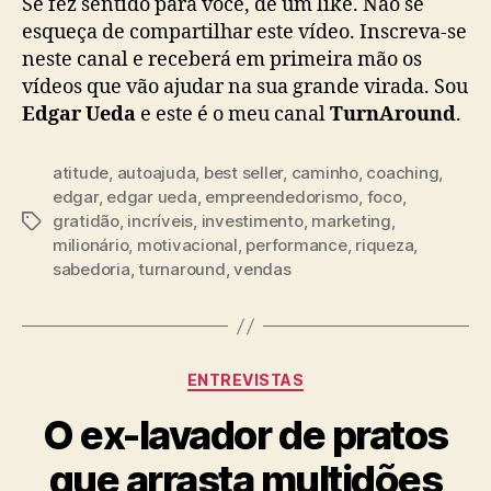
Se fez sentido para você, dê um like. Não se
esqueça de compartilhar este vídeo. Inscreva-se
neste canal e receberá em primeira mão os
vídeos que vão ajudar na sua grande virada. Sou
Edgar Ueda
e este é o meu canal
TurnAround
.
atitude
,
autoajuda
,
best seller
,
caminho
,
coaching
,
edgar
,
edgar ueda
,
empreendedorismo
,
foco
,
gratidão
,
incríveis
,
investimento
,
marketing
,
milionário
,
motivacional
,
performance
,
riqueza
,
sabedoria
,
turnaround
,
vendas
ENTREVISTAS
O ex-lavador de pratos
que arrasta multidões