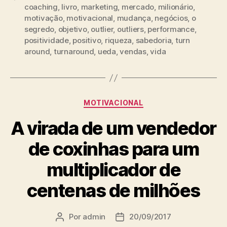
coaching
,
livro
,
marketing
,
mercado
,
milionário
,
motivação
,
motivacional
,
mudança
,
negócios
,
o
segredo
,
objetivo
,
outlier
,
outliers
,
performance
,
positividade
,
positivo
,
riqueza
,
sabedoria
,
turn
around
,
turnaround
,
ueda
,
vendas
,
vida
MOTIVACIONAL
A virada de um vendedor
de coxinhas para um
multiplicador de
centenas de milhões
Por
admin
20/09/2017