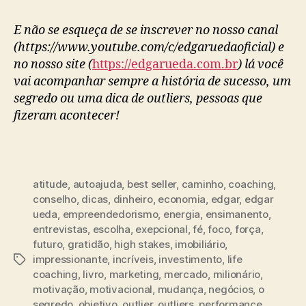
E não se esqueça de se inscrever no nosso canal
(https://www.youtube.com/c/edgaruedaoficial)
e
no nosso site (
https://edgarueda.com.br
) lá você
vai acompanhar sempre a história de sucesso, um
segredo ou uma dica de outliers, pessoas que
fizeram acontecer!
atitude
,
autoajuda
,
best seller
,
caminho
,
coaching
,
conselho
,
dicas
,
dinheiro
,
economia
,
edgar
,
edgar
ueda
,
empreendedorismo
,
energia
,
ensimanento
,
entrevistas
,
escolha
,
exepcional
,
fé
,
foco
,
força
,
futuro
,
gratidão
,
high stakes
,
imobiliário
,
impressionante
,
incríveis
,
investimento
,
life
coaching
,
livro
,
marketing
,
mercado
,
milionário
,
motivação
,
motivacional
,
mudança
,
negócios
,
o
segredo
,
objetivo
,
outlier
,
outliers
,
performance
,